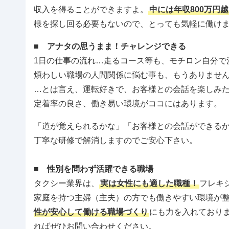
収入を得ることができますよ。
中には年収800万円
様を探し回る必要もないので、とっても気軽に働け
■
アナタの思うまま！チャレンジできる
1日の仕事の流れ…走るコース等も、モチロン自分で
煩わしい職場の人間関係に悩む事も、もうありません
…とは言え、運転好きで、お客様との会話を楽しみ
定着率の良さ、働き易い環境がココにはあります。
「道が覚えられるかな」「お客様との会話ができる
丁寧な研修で解消しますのでご安心下さい。
■ 性別を問わず活躍できる職場
タクシー業界は、
実は女性にも適した職種！
フレキ
家庭を持つ主婦（主夫）の方でも働きやすい環境が
性が安心して働ける職場づくり
にも力を入れており
ればぜひお問い合わせください。