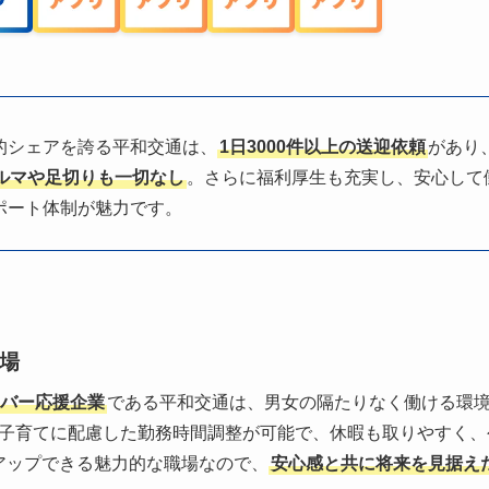
的シェアを誇る平和交通は、
1日3000件以上の送迎依頼
があり
ルマや足切りも一切なし
。さらに福利厚生も充実し、安心して
ポート体制が魅力です。
場
バー応援企業
である平和交通は、男女の隔たりなく働ける環
子育てに配慮した勤務時間調整が可能で、休暇も取りやすく、
アップできる魅力的な職場なので、
安心感と共に将来を見据え